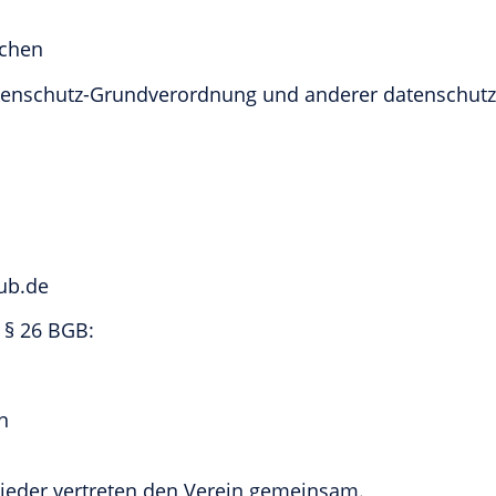
ichen
atenschutz-Grundverordnung und anderer datenschutz
lub.de
 § 26 BGB:
n
ieder vertreten den Verein gemeinsam.