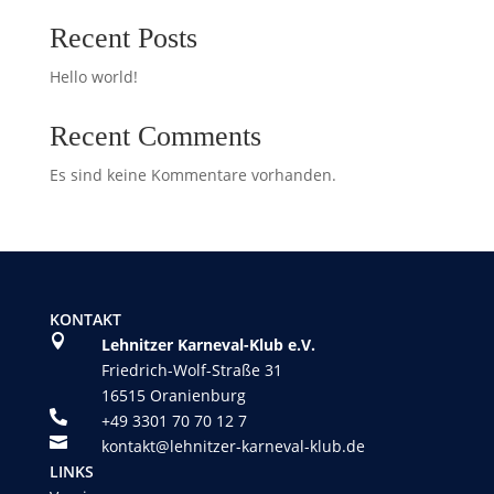
Recent Posts
Hello world!
Recent Comments
Es sind keine Kommentare vorhanden.
KONTAKT

Lehnitzer Karneval-Klub e.V.
Friedrich-Wolf-Straße 31
16515 Oranienburg

+49 3301 70 70 12 7

kontakt@lehnitzer-karneval-klub.de
LINKS