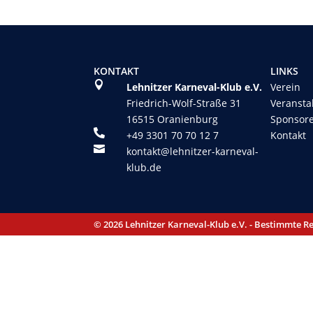
KONTAKT
LINKS

Lehnitzer Karneval-Klub e.V.
Verein
Friedrich-Wolf-Straße 31
Veransta
16515 Oranienburg
Sponsor

+49 3301 70 70 12 7
Kontakt

kontakt@lehnitzer-karneval-
klub.de
© 2026 Lehnitzer Karneval-Klub e.V. - Bestimmte R