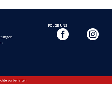
FOLGE UNS


ltungen
en
echte vorbehalten.